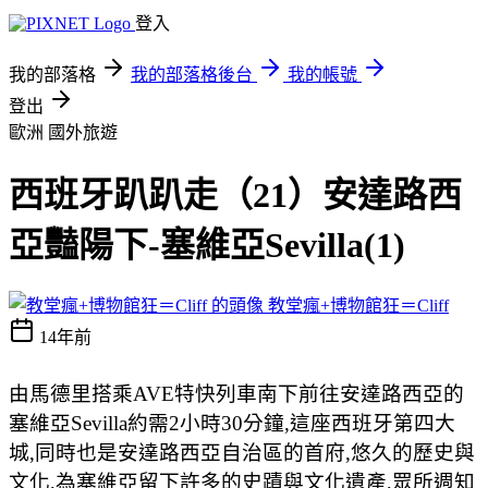
登入
我的部落格
我的部落格後台
我的帳號
登出
歐洲
國外旅遊
西班牙趴趴走（21）安達路西
亞豔陽下-塞維亞Sevilla(1)
教堂瘋+博物館狂＝Cliff
14年前
由馬德里搭乘AVE特快列車南下前往安達路西亞的
塞維亞Sevilla約需2小時30分鐘,這座西班牙第四大
城,同時也是安達路西亞自治區的首府,悠久的歷史與
文化,為塞維亞留下許多的史蹟與文化遺產,眾所週知