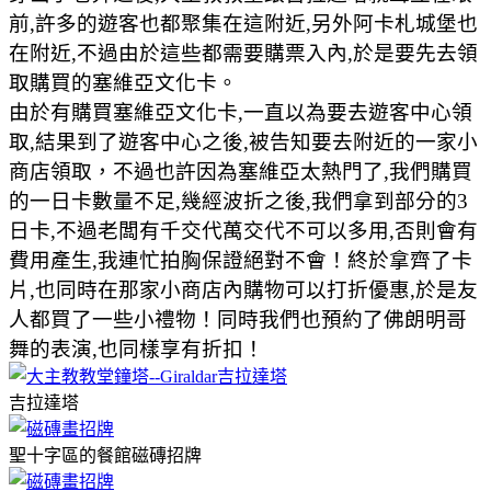
前,許多的遊客也都聚集在這附近,另外阿卡札城堡也
在附近,不過由於這些都需要購票入內,於是要先去領
取購買的塞維亞文化卡。
由於有購買塞維亞文化卡,一直以為要去遊客中心領
取,結果到了遊客中心之後,被告知要去附近的一家小
商店領取，不過也許因為塞維亞太熱門了,我們購買
的一日卡數量不足,幾經波折之後,我們拿到部分的3
日卡,不過老闆有千交代萬交代不可以多用,否則會有
費用產生,我連忙拍胸保證絕對不會！終於拿齊了卡
片,也同時在那家小商店內購物可以打折優惠,於是友
人都買了一些小禮物！同時我們也預約了佛朗明哥
舞的表演,也同樣享有折扣！
吉拉達塔
聖十字區的餐館磁磚招牌