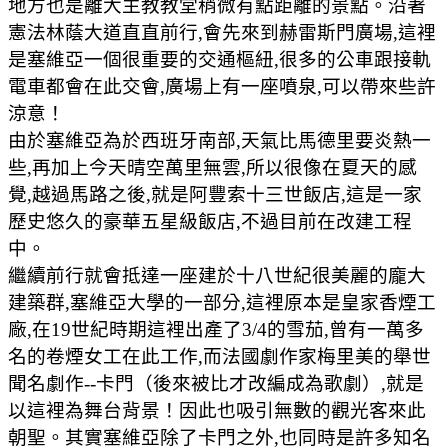
地方也是離大主教教堂稍微有點距離的景點。沿著
憲法林蔭大道直直前行,會先來到赫雷斯門廣場,這裡
是塞維亞一個很重要的交通樞紐,很多的公車跟接軌
電車都會在此交會,廣場上有一座噴泉,可以帶來些許
涼意！
由於塞維亞為於西班牙南部,天氣比馬德里要炎熱一
些,再加上今天晴空萬里無雲,所以很像在夏天的感
覺,越過馬路之後,就是阿豐索十三世飯店,這是一家
歷史悠久的豪華五星級飯店,不過目前在改建工程
中。
繼續前行就會抵達一座建於十八世紀很美麗的龐大
建築群,塞維亞大學的一部分,這裡原本是皇家香煙工
廠,在19世紀時期這裡出產了3/4的雪茄,曾有一萬多
名的卷煙女工在此工作,而法國劇作家梅里美的舉世
聞名劇作--卡門（後來被比才改編成為歌劇）,就是
以這裡為舞台背景！因此也吸引無數的觀光客來此
朝聖。其實塞維亞除了卡門之外,也同時是許多知名