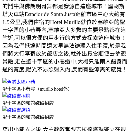
的鬥牛與佛朗明哥舞都是發源自這座城市！聖胡斯
塔火車站Estacior de Santa Justa距離市區中心大約有
1.5公里,我們住宿的Hotel Murillo就位於塞維亞的聖
十字區的小巷弄內,塞維亞大多數的主要景點都在這
附近,可以很方便的用步行的方式去探索這座城市！
因為我們抵達時間還太早無法辦理入住手續,於是我
們將大行李寄放於飯店之後,就外出覓食順便去參觀
景點,走在聖十字區的小巷道中,大概只能兩人錯身而
過的寬度,陽光不易照射入內,反而有些涼爽的感覺！
聖十字區小巷濘（murillo hotel外）
聖十字區的餐館磁磚招牌
聖十字區的餐館磁磚招牌
穿出小巷弄之後,大主教教堂跟吉拉達塔就聳立在眼