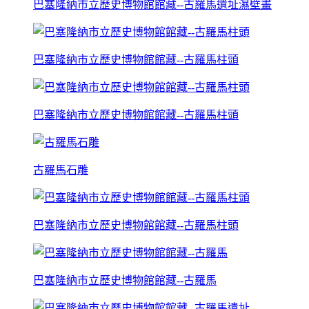
巴塞隆納市立歷史博物館館藏--古羅馬遺址濕壁畫
巴塞隆納市立歷史博物館館藏--古羅馬柱頭
巴塞隆納市立歷史博物館館藏--古羅馬柱頭
古羅馬石雕
巴塞隆納市立歷史博物館館藏--古羅馬柱頭
巴塞隆納市立歷史博物館館藏--古羅馬