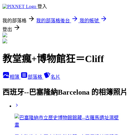
登入
我的部落格
我的部落格後台
我的帳號
登出
教堂瘋+博物館狂＝Cliff
相簿
部落格
名片
西班牙--巴塞隆納Barcelona 的相簿照片