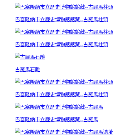
巴塞隆納市立歷史博物館館藏--古羅馬柱頭
巴塞隆納市立歷史博物館館藏--古羅馬柱頭
古羅馬石雕
巴塞隆納市立歷史博物館館藏--古羅馬柱頭
巴塞隆納市立歷史博物館館藏--古羅馬