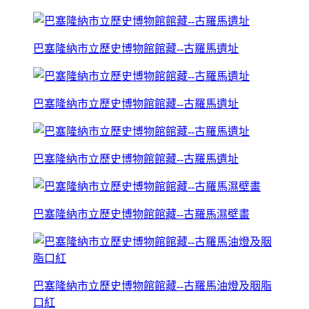
巴塞隆納市立歷史博物館館藏--古羅馬遺址
巴塞隆納市立歷史博物館館藏--古羅馬遺址
巴塞隆納市立歷史博物館館藏--古羅馬遺址
巴塞隆納市立歷史博物館館藏--古羅馬濕壁畫
巴塞隆納市立歷史博物館館藏--古羅馬油燈及胭脂
口紅