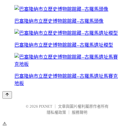
巴塞隆納市立歷史博物館館藏--古羅馬頭像
巴塞隆納市立歷史博物館館藏--古羅馬遺址模型
巴塞隆納市立歷史博物館館藏--古羅馬遺址馬賽克
地板
© 2026
PIXNET
｜
文章與圖片權利屬原作者所有
隱私權政策
｜
服務聲明
⚠️