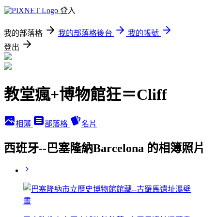
登入
我的部落格
我的部落格後台
我的帳號
登出
教堂瘋+博物館狂＝Cliff
相簿
部落格
名片
西班牙--巴塞隆納Barcelona 的相簿照片