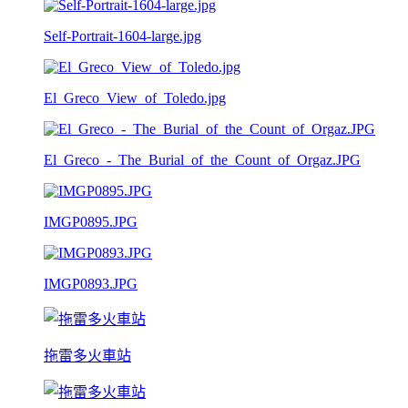
Self-Portrait-1604-large.jpg
El_Greco_View_of_Toledo.jpg
El_Greco_-_The_Burial_of_the_Count_of_Orgaz.JPG
IMGP0895.JPG
IMGP0893.JPG
拖雷多火車站