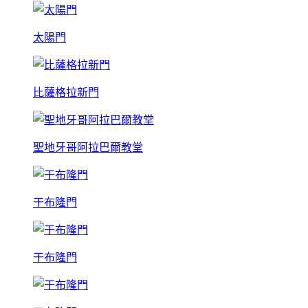
太陽門
比薩格拉新門
聖地牙哥阿拉巴爾教堂
干布隆門
干布隆門