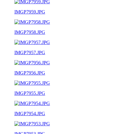
IMGP7959.JPG
IMGP7958.JPG
IMGP7957.JPG
IMGP7956.JPG
IMGP7955.JPG
IMGP7954.JPG
IMGP7953.JPG