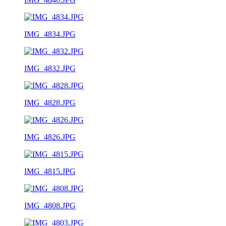
IMG_4834.JPG
IMG_4832.JPG
IMG_4828.JPG
IMG_4826.JPG
IMG_4815.JPG
IMG_4808.JPG