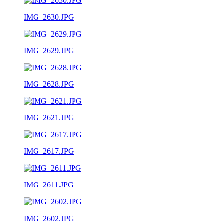
IMG_2630.JPG
IMG_2629.JPG
IMG_2628.JPG
IMG_2621.JPG
IMG_2617.JPG
IMG_2611.JPG
IMG_2602.JPG