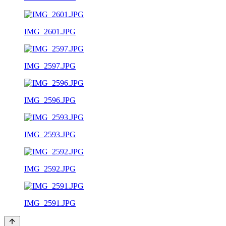
IMG_2601.JPG
IMG_2597.JPG
IMG_2596.JPG
IMG_2593.JPG
IMG_2592.JPG
IMG_2591.JPG