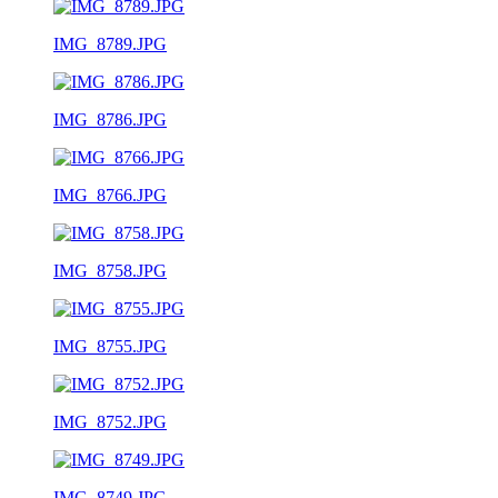
IMG_8789.JPG
IMG_8786.JPG
IMG_8766.JPG
IMG_8758.JPG
IMG_8755.JPG
IMG_8752.JPG
IMG_8749.JPG