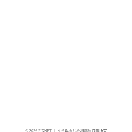
© 2026
PIXNET
｜
文章與圖片權利屬原作者所有